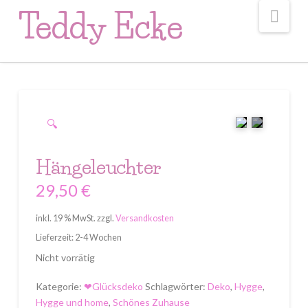
Nav
Teddy Ecke
🔍
Hängeleuchter
29,50
€
inkl. 19 % MwSt.
zzgl.
Versandkosten
Lieferzeit: 2-4 Wochen
Nicht vorrätig
Kategorie:
❤Glücksdeko
Schlagwörter:
Deko
,
Hygge
,
Hygge und home
,
Schönes Zuhause