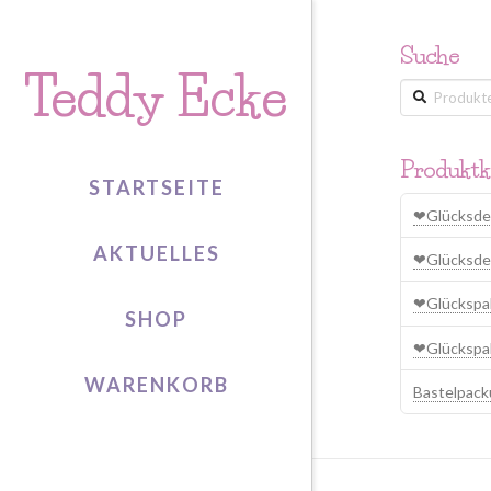
Suche
Teddy Ecke
Suche
nach:
Produktk
STARTSEITE
❤Glücksde
AKTUELLES
❤Glücksd
❤Glückspa
SHOP
❤Glücksp
WARENKORB
Bastelpac