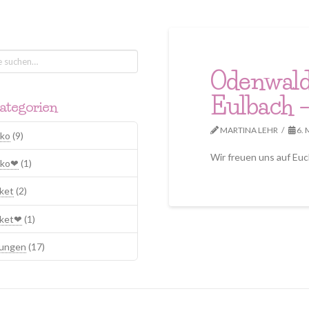
Odenwald
Eulbach –
ategorien
MARTINA LEHR
6. 
ko
(9)
Wir freuen uns auf Euc
eko❤
(1)
ket
(2)
aket❤
(1)
kungen
(17)